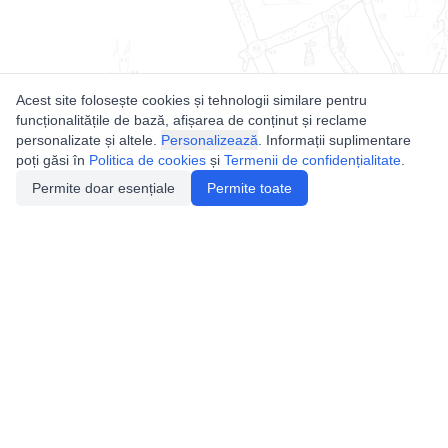
Acest site folosește cookies și tehnologii similare pentru
funcționalitățile de bază, afișarea de conținut și reclame
personalizate și altele.
Personalizează
. Informații suplimentare
poți găsi în
Politica de cookies
și
Termenii de confidențialitate
.
Permite doar esențiale
Permite toate
Utile
Legislatie
Autorizație de acces
Definiții și Explicații