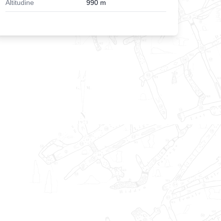
Altitudine
990
m