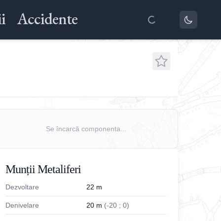
i
Accidente
Se încarcă componenta...
Munții Metaliferi
Dezvoltare
22
m
Denivelare
20
m
(
-
20
;
0
)