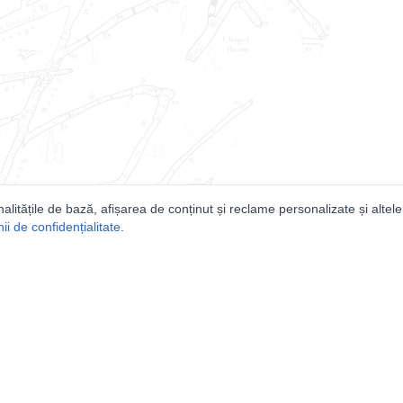
nalitățile de bază, afișarea de conținut și reclame personalizate și altele
i de confidențialitate
.
e
Comunitatea
Peşterilor din România
Lista Utilizatorilor