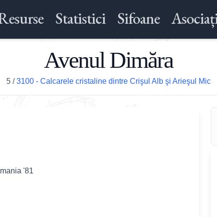
Resurse
Statistici
Sifoane
Asociați
Avenul Dimăra
5
/
3100 - Calcarele cristaline dintre Crişul Alb şi Arieşul Mic
omania '81