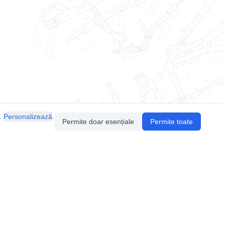
.
Personalizează
.
Permite doar esențiale
Permite toate
Pentru întrebări sau sugestii, contactează-ne
prin email (
contact@speologie.org
) sau intră
pe
slack
.