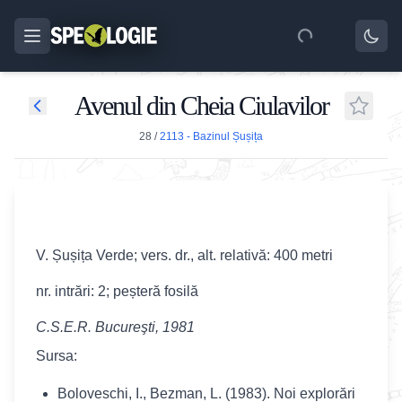
Avenul din Cheia Ciulavilor
28
/
2113 - Bazinul Șușița
V. Șușița Verde; vers. dr., alt. relativă: 400 metri
nr. intrări: 2; peșteră fosilă
C.S.E.R. Bucureşti, 1981
Sursa:
Boloveschi, I., Bezman, L. (1983). Noi explorări