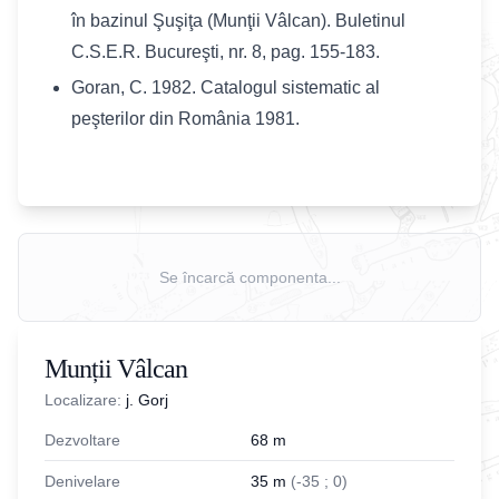
în bazinul Şuşiţa (Munţii Vâlcan). Buletinul
C.S.E.R. Bucureşti, nr. 8, pag. 155-183.
Goran, C. 1982. Catalogul sistematic al
peşterilor din România 1981.
Se încarcă componenta...
Munții Vâlcan
Localizare:
j. Gorj
Dezvoltare
68
m
Denivelare
35
m
(
-
35
;
0
)