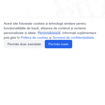
Acest site folosește cookies și tehnologii similare pentru
funcționalitățile de bază, afișarea de conținut și reclame
personalizate și altele.
Personalizează
. Informații suplimentare
poți găsi în
Politica de cookies
și
Termenii de confidențialitate
.
Permite doar esențiale
Permite toate
Utile
Legislatie
Autorizație de acces
Definiții și Explicații