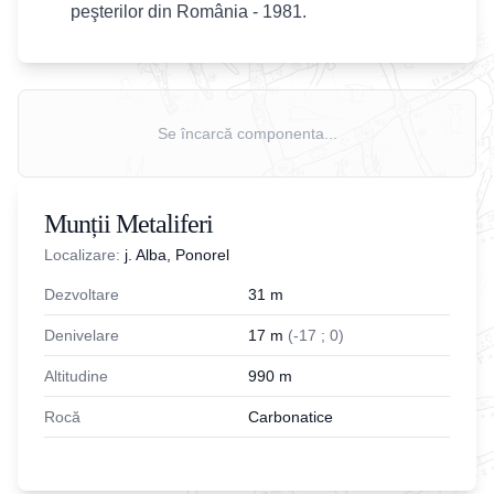
peşterilor din România - 1981.
Se încarcă componenta...
Munții Metaliferi
Localizare:
j. Alba, Ponorel
Dezvoltare
31
m
Denivelare
17
m
(
-
17
;
0
)
Altitudine
990
m
Rocă
Carbonatice