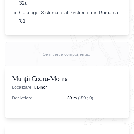
32).
Catalogul Sistematic al Pesterilor din Romania
'81
Se încarcă componenta...
Munții Codru-Moma
Localizare:
j. Bihor
Denivelare
59
m
(
-
59
;
0
)