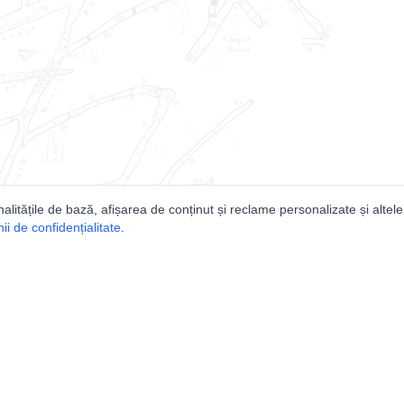
nalitățile de bază, afișarea de conținut și reclame personalizate și altele
i de confidențialitate
.
e
Comunitatea
Peşterilor din România
Lista Utilizatorilor