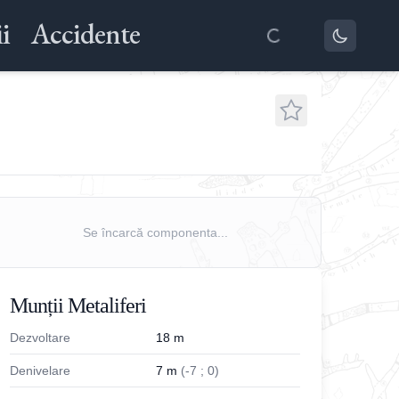
i
Accidente
Se încarcă componenta...
Munții Metaliferi
Dezvoltare
18
m
Denivelare
7
m
(
-
7
;
0
)