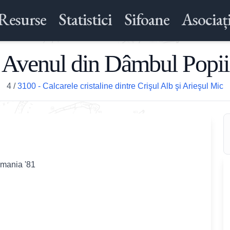
Resurse
Statistici
Sifoane
Asociați
Avenul din Dâmbul Popii
4
/
3100 - Calcarele cristaline dintre Crişul Alb şi Arieşul Mic
omania '81