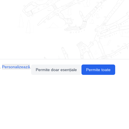
.
Personalizează
.
Permite doar esențiale
Permite toate
Pentru întrebări sau sugestii, contactează-ne
prin email (
contact@speologie.org
) sau intră
pe
slack
.