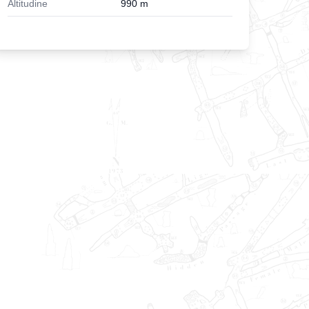
Altitudine
990
m