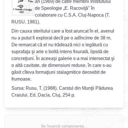
an (1969) de către membrii Institutului
de Speologie „E. Racoviţă" în
colaborare cu C.S.A. Cluj-Napoca (T.
RUSU, 1981).
Din cauxa sterilului care a fost aruncat în el, avenul
nu a putut fi explorat decît pe o adîncime de 38 m.
De remarcat că el nu trădează nici o legătură cu
suprafaţa şi arie o boltă intens fisurată, lipsită de
concreţiuni. În aceeaşi galerie s-a mai intersectat şi
o altă cavitate, de dimensiuni reduse, în care s-au
găsit cîteva formaţiuni stalagmitice deosebit de
frumoase.
Sursa: Rusu, T. (1988). Carstul din Munţii Pădurea
Craiului. Ed. Dacia, Cluj, 254 p.
Se încarcă componenta...