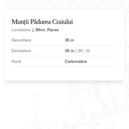
Munții Pădurea Craiului
Localizare:
j. Bihor, Racas
Dezvoltare
38
m
Denivelare
38
m
(
-
38
;
0
)
Rocă
Carbonatice