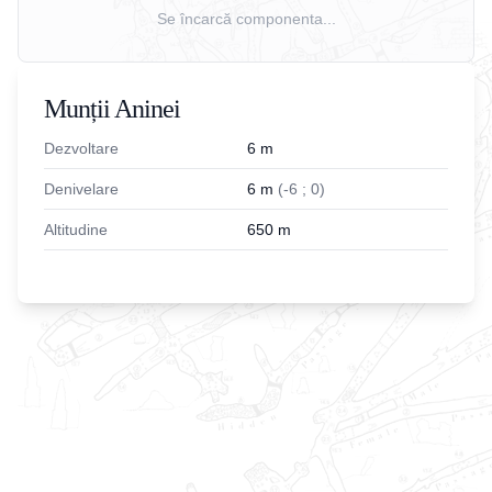
Se încarcă componenta...
Munții Aninei
Dezvoltare
6
m
Denivelare
6
m
(
-
6
;
0
)
Altitudine
650
m