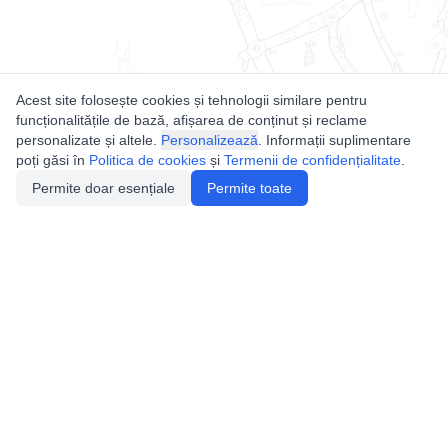
Acest site folosește cookies și tehnologii similare pentru
funcționalitățile de bază, afișarea de conținut și reclame
personalizate și altele.
Personalizează
. Informații suplimentare
poți găsi în
Politica de cookies
și
Termenii de confidențialitate
.
Permite doar esențiale
Permite toate
Utile
Legislatie
Autorizație de acces
Definiții și Explicații