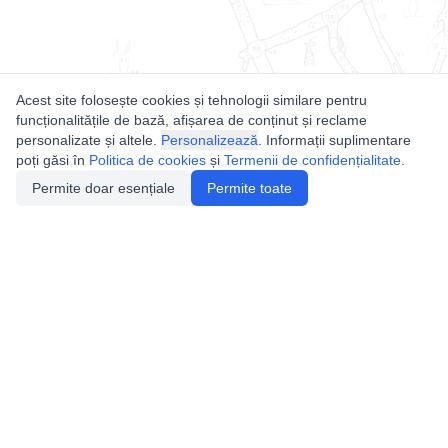
Acest site folosește cookies și tehnologii similare pentru
funcționalitățile de bază, afișarea de conținut și reclame
personalizate și altele.
Personalizează
. Informații suplimentare
poți găsi în
Politica de cookies
și
Termenii de confidențialitate
.
Permite doar esențiale
Permite toate
Utile
Legislatie
Autorizație de acces
Definiții și Explicații