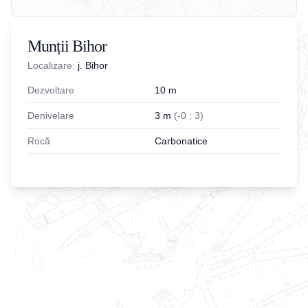
Munții Bihor
Localizare:
j. Bihor
Dezvoltare
10
m
Denivelare
3
m
(
-
0
;
3
)
Rocă
Carbonatice