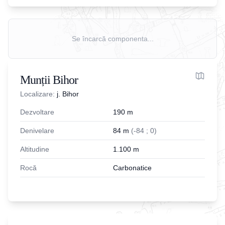
Se încarcă componenta...
Munții Bihor
Localizare:
j. Bihor
Dezvoltare
190
m
Denivelare
84
m
(
-
84
;
0
)
Altitudine
1.100
m
Rocă
Carbonatice