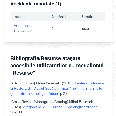
Accidente raportate (
1
)
Incident
Nr. răniți
Urmări
ACC-31152
1
usor
16 iulie 2006
Bibliografie/Resurse atașate -
accesibile utilizatorilor cu medalionul
"Resurse"
[
Articol/ Extras
]
Mihai Besesek
. (
2018
).
Peștera Coliboaia
și Peștera din Dealul Secăturii, visul împlinit al mai multor
generații de speologi arădeni
.
p.29
[
Carte/Revista/Monografie/Catalog
]
Mihai Besesek
.
(
2023
).
Aragonit nr. 2.1 - Buletinul Speologilor Arădeni
.
98-100