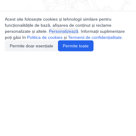
Acest site folosește cookies și tehnologii similare pentru
funcționalitățile de bază, afișarea de conținut și reclame
personalizate și altele.
Personalizează
. Informații suplimentare
poți găsi în
Politica de cookies
și
Termenii de confidențialitate
.
Permite doar esențiale
Permite toate
Utile
Legislatie
Autorizație de acces
Definiții și Explicații
Calendar/Evenimente