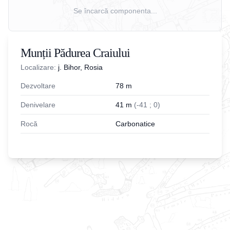
Se încarcă componenta...
Munții Pădurea Craiului
Localizare:
j. Bihor, Rosia
Dezvoltare
78
m
Denivelare
41
m
(
-
41
;
0
)
Rocă
Carbonatice