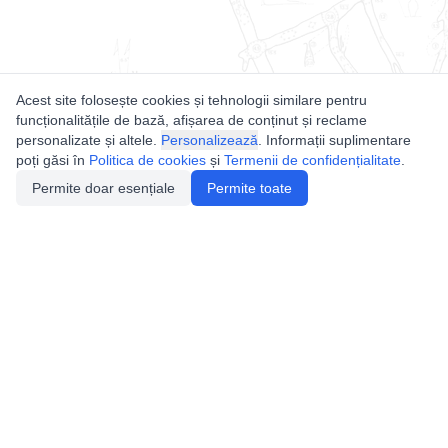
Acest site folosește cookies și tehnologii similare pentru
funcționalitățile de bază, afișarea de conținut și reclame
personalizate și altele.
Personalizează
. Informații suplimentare
poți găsi în
Politica de cookies
și
Termenii de confidențialitate
.
Permite doar esențiale
Permite toate
Utile
Legislatie
Autorizație de acces
Definiții și Explicații