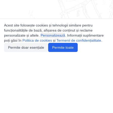
Acest site folosește cookies și tehnologii similare pentru
funcționalitățile de bază, afișarea de conținut și reclame
personalizate și altele.
Personalizează
. Informații suplimentare
poți găsi în
Politica de cookies
și
Termenii de confidențialitate
.
Permite doar esențiale
Permite toate
Utile
Legislatie
Autorizație de acces
Definiții și Explicații