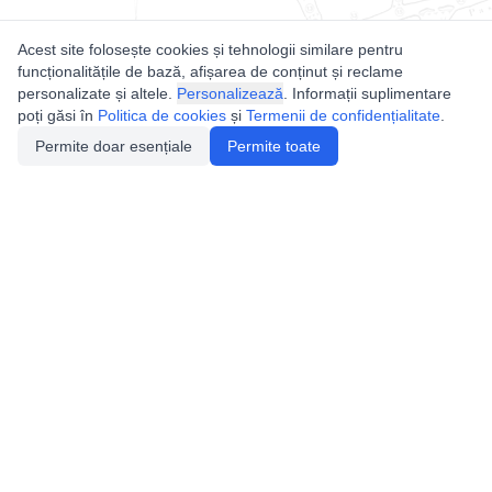
Acest site folosește cookies și tehnologii similare pentru
funcționalitățile de bază, afișarea de conținut și reclame
personalizate și altele.
Personalizează
. Informații suplimentare
poți găsi în
Politica de cookies
și
Termenii de confidențialitate
.
Permite doar esențiale
Permite toate
Utile
Legislatie
Autorizație de acces
Definiții și Explicații
Calendar/Evenimente
Verificare date pesteri