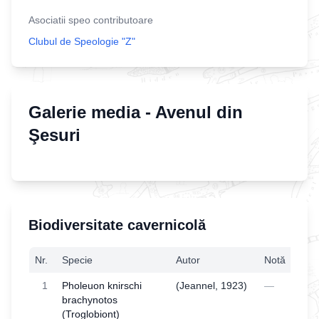
Asociatii speo contributoare
Clubul de Speologie "Z"
Galerie media -
Avenul din
Şesuri
Biodiversitate cavernicolă
Nr.
Specie
Autor
Notă
1
Pholeuon knirschi
(Jeannel, 1923)
—
brachynotos
(Troglobiont)