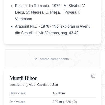
Pesteri din Romania - 1976 - M. Bleahu, V,
Decu, Şt, Negrea, C, Pleşa, I. Povară, I,
Viehmann
Aragonit Nr.1 - 1978 - "Noi explorari in Avenul
din Sesuri" - Liviu Valenas, pag. 43-49
Se încarcă componenta...
Munții Bihor
Localizare:
j. Alba, Garda de Sus
Dezvoltare
4.270
m
Denivelare
220
m
(
-
220
;
0
)