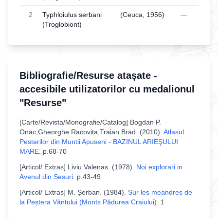
2
Typhloiulus serbani
(Ceuca, 1956)
—
(Troglobiont)
Bibliografie/Resurse atașate -
accesibile utilizatorilor cu medalionul
"Resurse"
[
Carte/Revista/Monografie/Catalog
]
Bogdan P.
Onac,Gheorghe Racovita,Traian Brad
. (
2010
).
Atlasul
Pesterilor din Muntii Apuseni - BAZINUL ARIEŞULUI
MARE
.
p.68-70
[
Articol/ Extras
]
Liviu Valenas
. (
1978
).
Noi explorari in
Avenul din Sesuri
.
p.43-49
[
Articol/ Extras
]
M. Șerban
. (
1984
).
Sur les meandres de
la Peștera Vântului (Monts Pădurea Craiului)
.
1