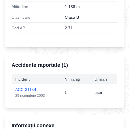
Altitudine
1.166
m
Clasificare
Clasa B
Cod AP
2.71
Accidente raportate (
1
)
Incident
Nr. răniți
Urmări
ACC-31144
1
usor
29 noiembrie 2003
Informații conexe