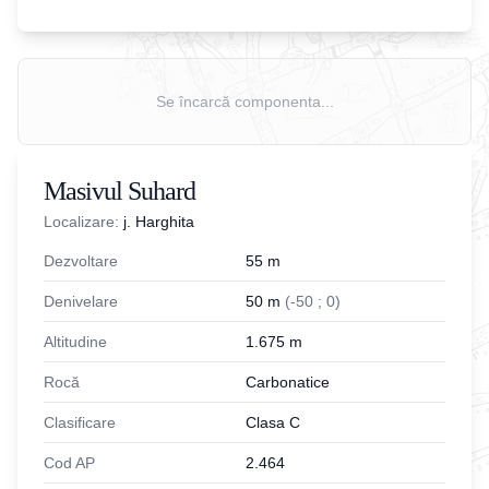
Se încarcă componenta...
Masivul Suhard
Localizare:
j. Harghita
Dezvoltare
55
m
Denivelare
50
m
(
-
50
;
0
)
Altitudine
1.675
m
Rocă
Carbonatice
Clasificare
Clasa C
Cod AP
2.464