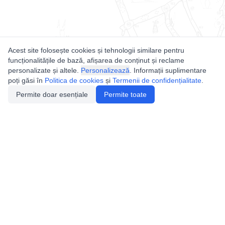
Acest site folosește cookies și tehnologii similare pentru
funcționalitățile de bază, afișarea de conținut și reclame
personalizate și altele.
Personalizează
. Informații suplimentare
poți găsi în
Politica de cookies
și
Termenii de confidențialitate
.
Permite doar esențiale
Permite toate
Utile
Legislatie
Autorizație de acces
Definiții și Explicații