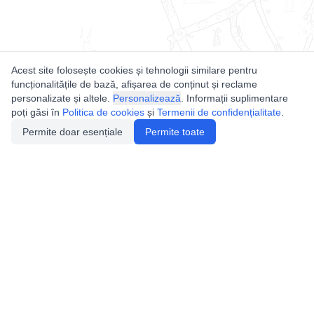
Acest site folosește cookies și tehnologii similare pentru
funcționalitățile de bază, afișarea de conținut și reclame
personalizate și altele.
Personalizează
. Informații suplimentare
poți găsi în
Politica de cookies
și
Termenii de confidențialitate
.
Permite doar esențiale
Permite toate
Utile
Legislatie
Autorizație de acces
Definiții și Explicații