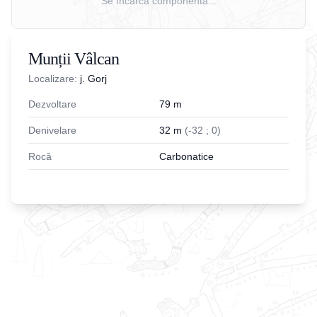
Se încarcă componenta...
Munții Vâlcan
Localizare:
j. Gorj
Dezvoltare
79
m
Denivelare
32
m
(
-
32
;
0
)
Rocă
Carbonatice