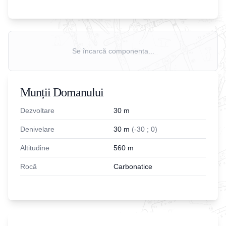
Se încarcă componenta...
Munții Domanului
Dezvoltare
30
m
Denivelare
30
m
(
-
30
;
0
)
Altitudine
560
m
Rocă
Carbonatice