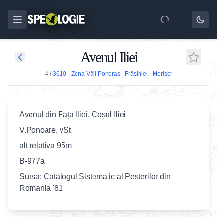
Avenul Iliei
4
/
3610 - Zona Văii Ponoraş - Frăsiniei - Merişor
Avenul din Fața Iliei, Coșul Iliei
V.Ponoare, vSt
alt relativa 95m
B-977a
Sursa: Catalogul Sistematic al Pesterilor din
Romania '81