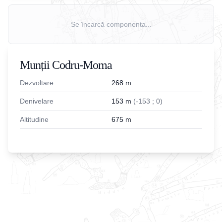
Se încarcă componenta...
Munții Codru-Moma
Dezvoltare
268
m
Denivelare
153
m
(
-
153
;
0
)
Altitudine
675
m