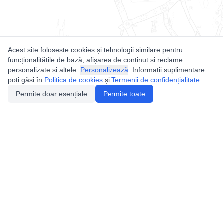
Acest site folosește cookies și tehnologii similare pentru
funcționalitățile de bază, afișarea de conținut și reclame
personalizate și altele.
Personalizează
. Informații suplimentare
poți găsi în
Politica de cookies
și
Termenii de confidențialitate
.
Permite doar esențiale
Permite toate
Utile
Legislatie
Autorizație de acces
Definiții și Explicații