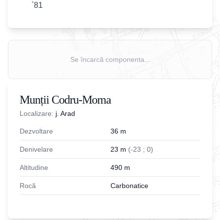
`81
Se încarcă componenta...
Munții Codru-Moma
Localizare:
j. Arad
Dezvoltare
36
m
Denivelare
23
m
(
-
23
;
0
)
Altitudine
490
m
Rocă
Carbonatice