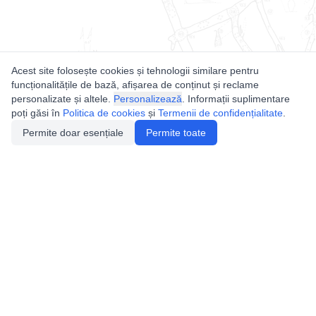
Acest site folosește cookies și tehnologii similare pentru
funcționalitățile de bază, afișarea de conținut și reclame
personalizate și altele.
Personalizează
. Informații suplimentare
poți găsi în
Politica de cookies
și
Termenii de confidențialitate
.
Permite doar esențiale
Permite toate
Utile
Legislatie
Autorizație de acces
Definiții și Explicații