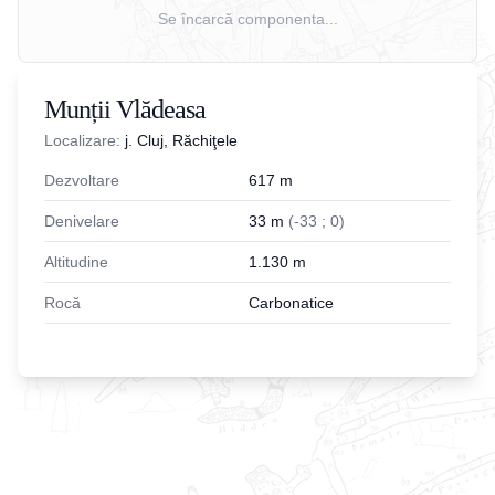
Se încarcă componenta...
Munții Vlădeasa
Localizare:
j. Cluj, Răchiţele
Dezvoltare
617
m
Denivelare
33
m
(
-
33
;
0
)
Altitudine
1.130
m
Rocă
Carbonatice