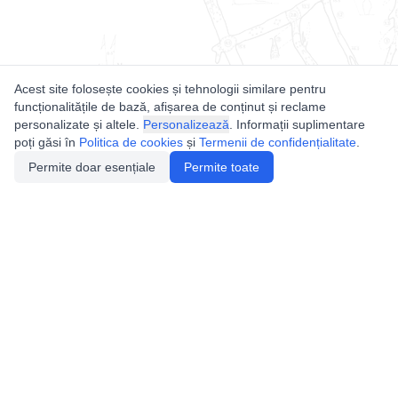
Acest site folosește cookies și tehnologii similare pentru
funcționalitățile de bază, afișarea de conținut și reclame
personalizate și altele.
Personalizează
. Informații suplimentare
poți găsi în
Politica de cookies
și
Termenii de confidențialitate
.
Permite doar esențiale
Permite toate
Utile
Legislatie
Autorizație de acces
Definiții și Explicații