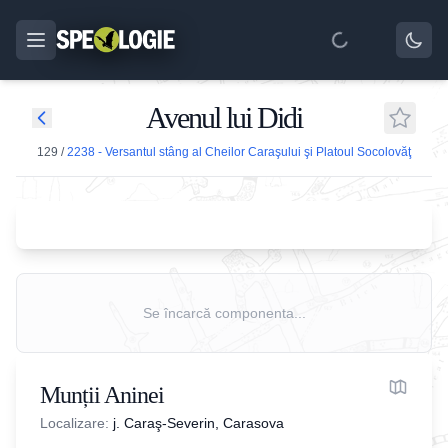
Avenul lui Didi
129
/
2238 - Versantul stâng al Cheilor Caraşului şi Platoul Socolovăţ
Se încarcă componenta...
Munții Aninei
Localizare:
j. Caraş-Severin, Carasova