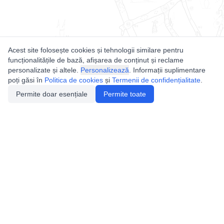
Acest site folosește cookies și tehnologii similare pentru
funcționalitățile de bază, afișarea de conținut și reclame
personalizate și altele.
Personalizează
. Informații suplimentare
poți găsi în
Politica de cookies
și
Termenii de confidențialitate
.
Permite doar esențiale
Permite toate
Utile
Legislatie
Autorizație de acces
Definiții și Explicații