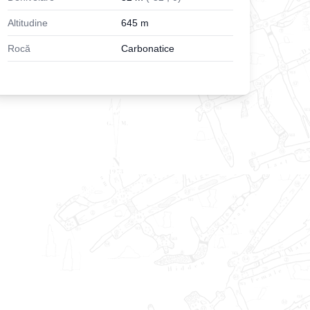
Altitudine
645
m
Rocă
Carbonatice