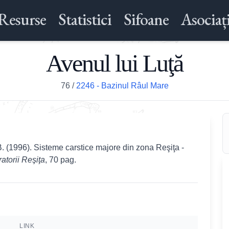
Resurse
Statistici
Sifoane
Asociați
Avenul lui Luţă
76
/
2246 - Bazinul Râul Mare
B. (1996). Sisteme carstice majore din zona Reşiţa -
atorii Reşiţa
, 70 pag.
LINK