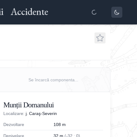
i
Accidente
Se încarcă componenta...
Munții Domanului
Localizare:
j. Caraş-Severin
Dezvoltare
108
m
Denivelare
32
m
(
-
32
;
0
)