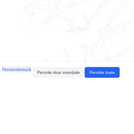
.
Personalizează
.
Permite doar esențiale
Permite toate
Pentru întrebări sau sugestii, contactează-ne
prin email (
contact@speologie.org
) sau intră
pe
slack
.