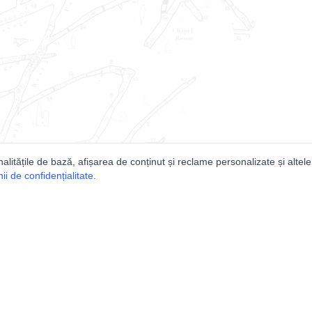
nalitățile de bază, afișarea de conținut și reclame personalizate și altele
i de confidențialitate
.
e
Comunitatea
Peşterilor din România
Lista Utilizatorilor