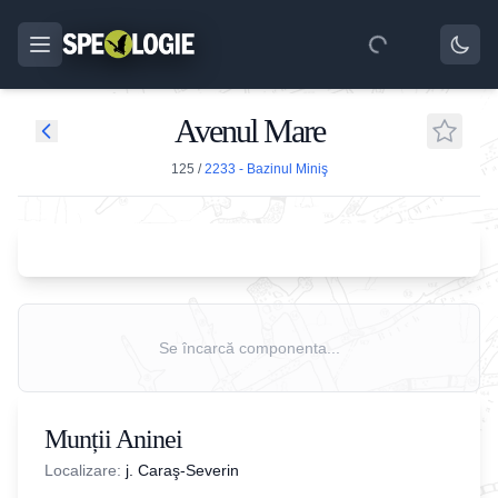
Avenul Mare
125
/
2233 - Bazinul Miniş
Se încarcă componenta...
Munții Aninei
Localizare:
j. Caraş-Severin