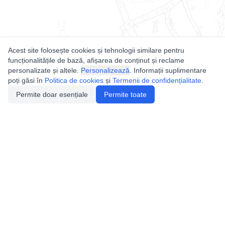
Acest site folosește cookies și tehnologii similare pentru
funcționalitățile de bază, afișarea de conținut și reclame
personalizate și altele.
Personalizează
. Informații suplimentare
poți găsi în
Politica de cookies
și
Termenii de confidențialitate
.
Permite doar esențiale
Permite toate
Utile
Legislatie
Autorizație de acces
Definiții și Explicații