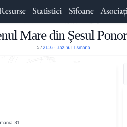
Resurse
Statistici
Sifoane
Asociați
nul Mare din Șesul Ponor
5
/
2116 - Bazinul Tismana
omania '81