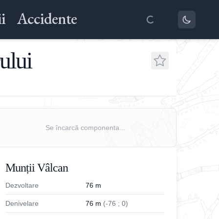
i
Accidente
ului
Se încarcă componenta...
Munții Vâlcan
Dezvoltare
76
m
Denivelare
76
m
(
-
76
;
0
)