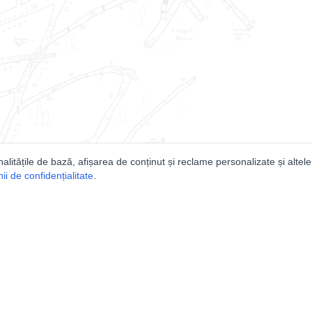
nalitățile de bază, afișarea de conținut și reclame personalizate și altele
i de confidențialitate
.
e
Comunitatea
Peşterilor din România
Lista Utilizatorilor