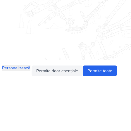
.
Personalizează
.
Permite doar esențiale
Permite toate
Pentru întrebări sau sugestii, contactează-ne
prin email (
contact@speologie.org
) sau intră
pe
slack
.