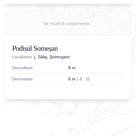
Se încarcă componenta...
Podișul Someșan
Localizare:
j. Sălaj, Şoimuşeni
Dezvoltare
9
m
Denivelare
6
m
(
-
6
;
0
)