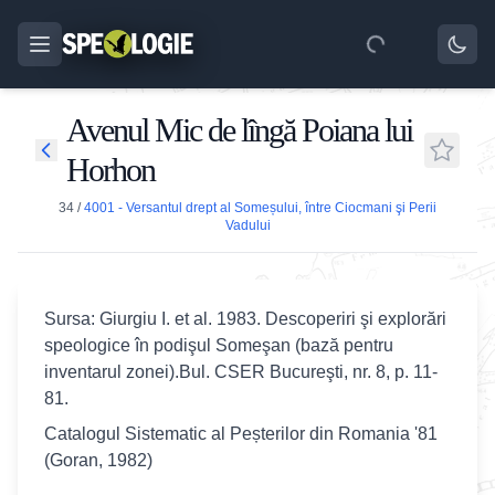
Avenul Mic de lîngă Poiana lui
Horhon
34
/
4001 - Versantul drept al Someșului, între Ciocmani şi Perii
Vadului
Sursa: Giurgiu I. et al. 1983. Descoperiri şi explorări
speologice în podişul Someşan (bază pentru
inventarul zonei).Bul. CSER Bucureşti, nr. 8, p. 11-
81.
Catalogul Sistematic al Peșterilor din Romania '81
(Goran, 1982)