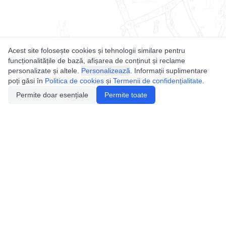
Acest site folosește cookies și tehnologii similare pentru
funcționalitățile de bază, afișarea de conținut și reclame
personalizate și altele.
Personalizează
. Informații suplimentare
poți găsi în
Politica de cookies
și
Termenii de confidențialitate
.
Permite doar esențiale
Permite toate
Utile
Legislatie
Autorizație de acces
Definiții și Explicații