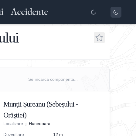
i
Accidente
ului
Se încarcă componenta...
Munții Șureanu (Sebeșului -
Orăştiei)
Localizare:
j. Hunedoara
Dezvoltare
12
m