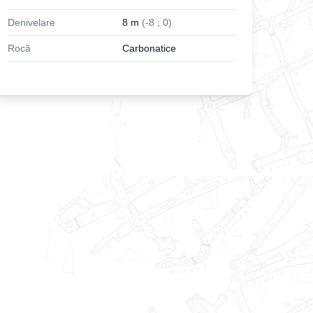
Denivelare
8
m
(
-
8
;
0
)
Rocă
Carbonatice