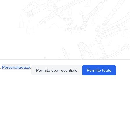
.
Personalizează
.
Permite doar esențiale
Permite toate
Pentru întrebări sau sugestii, contactează-ne
prin email (
contact@speologie.org
) sau intră
pe
slack
.