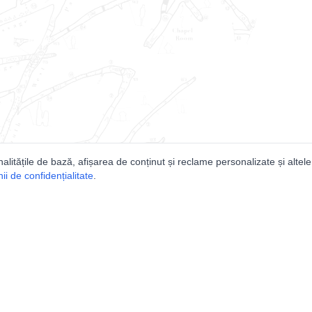
nalitățile de bază, afișarea de conținut și reclame personalizate și altele
i de confidențialitate
.
e
Comunitatea
Peşterilor din România
Lista Utilizatorilor