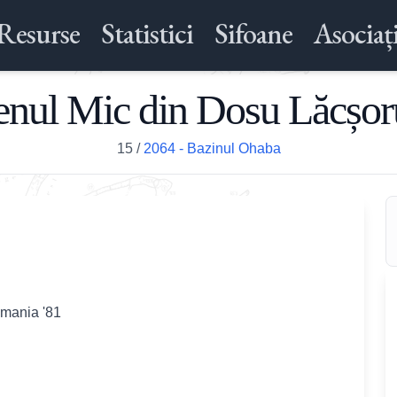
Resurse
Statistici
Sifoane
Asociați
nul Mic din Dosu Lăcșor
15
/
2064 - Bazinul Ohaba
omania '81