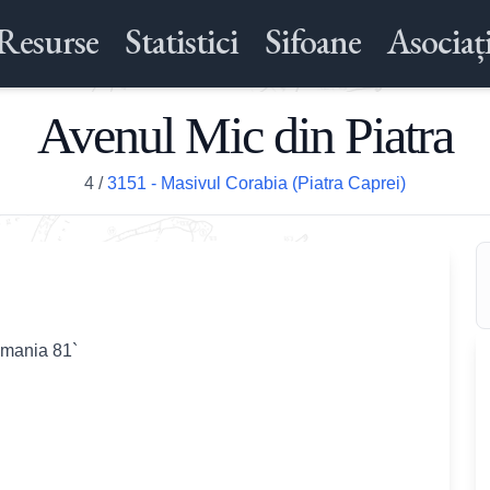
Resurse
Statistici
Sifoane
Asociați
Avenul Mic din Piatra
4
/
3151 - Masivul Corabia (Piatra Caprei)
omania 81`