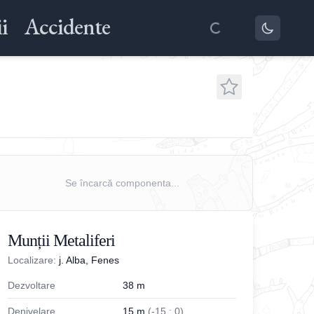
i
Accidente
Se încarcă componenta...
Munții Metaliferi
Localizare:
j. Alba, Fenes
Dezvoltare
38
m
Denivelare
15
m
(
-
15
;
0
)