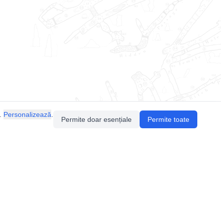
.
Personalizează
.
Permite doar esențiale
Permite toate
Pentru întrebări sau sugestii, contactează-ne
prin email (
contact@speologie.org
) sau intră
pe
slack
.