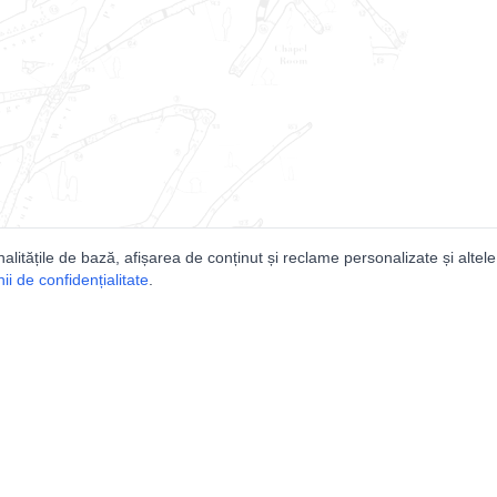
nalitățile de bază, afișarea de conținut și reclame personalizate și altele
i de confidențialitate
.
e
Comunitatea
Peşterilor din România
Lista Utilizatorilor