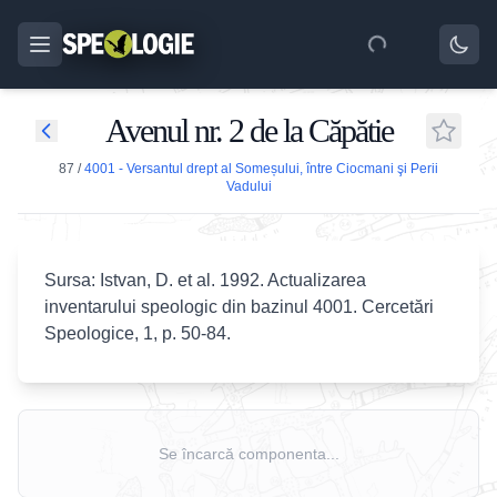
Avenul nr. 2 de la Căpătie
87
/
4001 - Versantul drept al Someșului, între Ciocmani şi Perii
Vadului
Sursa: Istvan, D. et al. 1992. Actualizarea
inventarului speologic din bazinul 4001. Cercetări
Speologice, 1, p. 50-84.
Se încarcă componenta...