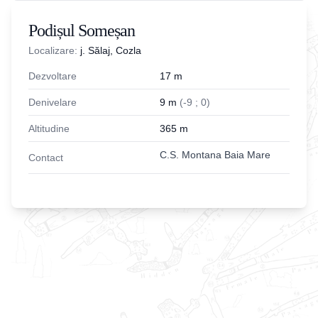
Podișul Someșan
Localizare:
j. Sălaj, Cozla
Dezvoltare
17
m
Denivelare
9
m
(
-
9
;
0
)
Altitudine
365
m
C.S. Montana Baia Mare
Contact