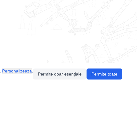
.
Personalizează
.
Permite doar esențiale
Permite toate
Pentru întrebări sau sugestii, contactează-ne
prin email (
contact@speologie.org
) sau intră
pe
slack
.