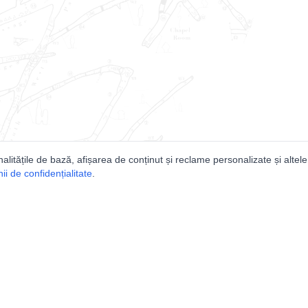
nalitățile de bază, afișarea de conținut și reclame personalizate și altele
i de confidențialitate
.
e
Comunitatea
Peşterilor din România
Lista Utilizatorilor