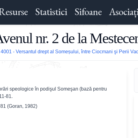
Resurse
Statistici
Sifoane
Asociați
venul nr. 2 de la Mestece
/
4001 - Versantul drept al Someșului, între Ciocmani şi Perii Va
plorări speologice în podişul Someşan (bază pentru
11-81.
'81 (Goran, 1982)