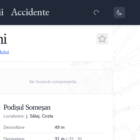
i
Accidente
ni
dului
Se încarcă componenta...
Podișul Someșan
Localizare:
j. Sălaj, Cozla
Dezvoltare
49
m
Denivelare
31
m
(
-
31
;
0
)