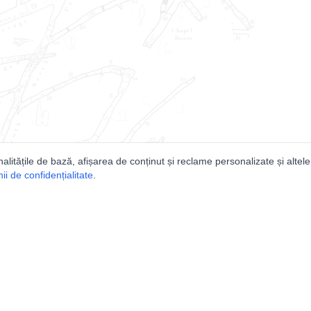
nalitățile de bază, afișarea de conținut și reclame personalizate și altele
i de confidențialitate
.
e
Comunitatea
Peşterilor din România
Lista Utilizatorilor