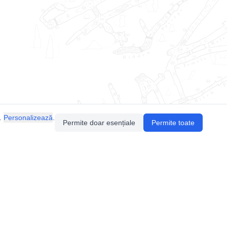
.
Personalizează
.
Permite doar esențiale
Permite toate
Pentru întrebări sau sugestii, contactează-ne
prin email (
contact@speologie.org
) sau intră
pe
slack
.