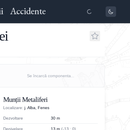
i
Accidente
ei
Se încarcă componenta...
Munții Metaliferi
Localizare:
j. Alba, Fenes
Dezvoltare
30
m
Denivelare
13
m
(
-
13
;
0
)