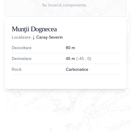
Se încarcă componenta...
Munţii Dognecea
Localizare:
j. Caraş-Severin
Dezvoltare
80
m
Denivelare
45
m
(
-
45
;
0
)
Rocă
Carbonatice