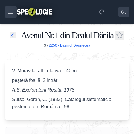
Avenul Nr.1 din Dealul Dănilă
3
/
2250 - Bazinul Dognecea
V. Moravița, alt. relativă: 140 m.
peșteră fosilă, 2 intrări
A.S. Exploratorii Reşiţa, 1978
Sursa: Goran, C. (1982). Catalogul sistematic al
peșterilor din România 1981.