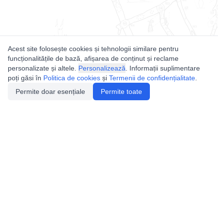
Acest site folosește cookies și tehnologii similare pentru
funcționalitățile de bază, afișarea de conținut și reclame
personalizate și altele.
Personalizează
. Informații suplimentare
poți găsi în
Politica de cookies
și
Termenii de confidențialitate
.
Permite doar esențiale
Permite toate
Utile
Legislatie
Autorizație de acces
Definiții și Explicații