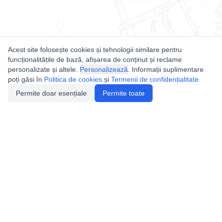
Acest site folosește cookies și tehnologii similare pentru
funcționalitățile de bază, afișarea de conținut și reclame
personalizate și altele.
Personalizează
. Informații suplimentare
poți găsi în
Politica de cookies
și
Termenii de confidențialitate
.
Permite doar esențiale
Permite toate
Utile
Legislatie
Autorizație de acces
Definiții și Explicații