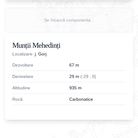
Se încarcă componenta...
Munții Mehedinți
Localizare:
j. Gorj
Dezvoltare
67
m
Denivelare
29
m
(
-
29
;
0
)
Altitudine
935
m
Rocă
Carbonatice