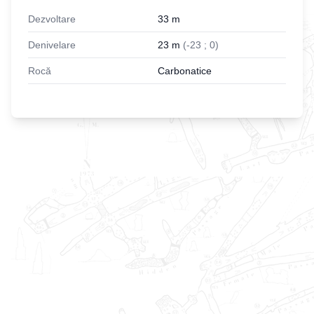
Dezvoltare
33
m
Denivelare
23
m
(
-
23
;
0
)
Rocă
Carbonatice