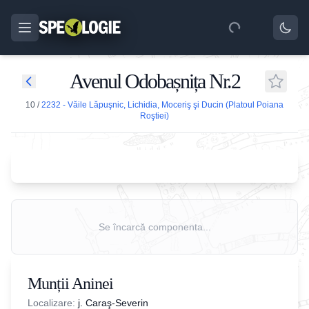
Avenul Odobașnița Nr.2
10
/
2232 - Văile Lăpuşnic, Lichidia, Moceriş şi Ducin (Platoul Poiana
Roştiei)
Se încarcă componenta...
Munții Aninei
Localizare:
j. Caraş-Severin