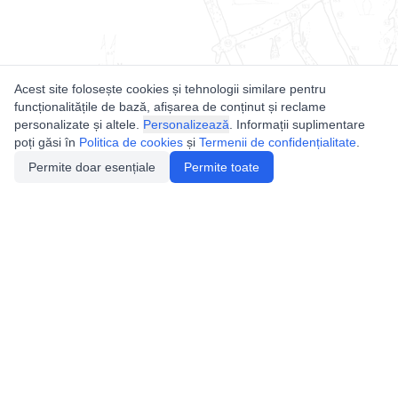
Acest site folosește cookies și tehnologii similare pentru
funcționalitățile de bază, afișarea de conținut și reclame
personalizate și altele.
Personalizează
. Informații suplimentare
poți găsi în
Politica de cookies
și
Termenii de confidențialitate
.
Permite doar esențiale
Permite toate
Utile
Legislatie
Autorizație de acces
Definiții și Explicații