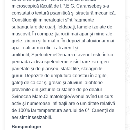
microscopică făcută de I.P.E.G. Caransebeş s-a
constatat o textură psamitică şi structură mecanică.
Constituenţii mineralogici sînt fragmente
subangulare de cuarţ, feldspaţi, lamele izolate de
muscovit. În compoziţia rocii mai apar şi minerale
grele: zircon şi turmalin. În depozitul aluvionar mai
apar: calcar micritic, calcarenit şi
amfibolit,.SpeleotemeDeoarece avenul este într-o
perioadă activă speleotemele sînt rare: scurgeri
parietale şi de planşeu, stalactite, stalagmite,
gururi.Depozite de umplutură constau în argile,
galeţi de calcar şi gresie şi aluviuni alohtone
provenite din şisturile cristaline de pe dealul
Svinecea Mare.ClimatologieAvenul avînd un curs
activ şi numeroase infiltraţii are o umiditate relativă
de 100% iar temperatura aerului de 6°. Curenţii de
aer sînt insesizabili.
Biospeologie