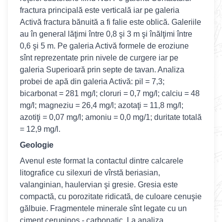
fractura principală este verticală iar pe galeria
Activă fractura bănuită a fi falie este oblică. Galeriile
au în general lăţimi între 0,8 şi 3 m şi înălţimi între
0,6 şi 5 m. Pe galeria Activă formele de eroziune
sînt reprezentate prin nivele de curgere iar pe
galeria Superioară prin septe de tavan. Analiza
probei de apă din galeria Activă: pil = 7,3;
bicarbonat = 281 mg/l; cloruri = 0,7 mg/l; calciu = 48
mg/l; magneziu = 26,4 mg/l; azotaţi = 11,8 mg/l;
azotiţi = 0,07 mg/l; amoniu = 0,0 mg/1; duritate totală
= 12,9 mg/l.
Geologie
Avenul este format la contactul dintre calcarele
litografice cu silexuri de vîrstă beriasian,
valanginian, haulervian şi gresie. Gresia este
compactă, cu porozitate ridicată, de culoare cenuşie
gălbuie. Fragmentele minerale sînt legate cu un
ciment ceruginos - carbonatic. La analiza