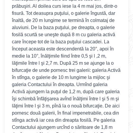
prăbuşiri. Al doilea curs iese la 4 m mai jos, dintr-o
fisură. Tot deasupra puţului, o galerie îngustă, dar
înaltă, de 20 m lungime se termină în colmataj de
aluviuni. De la baza puţului, pe dreapta, o galerie
fosilă scurtă se uneşte după 8 m cu galeria activă
care începe tot de la baza puţului cascadei. La
început aceasta este descendentă la 20°, apoi în
medie la 10°, înălţimile fiind între 0,5 şi l ,2 m,
lăţimile între l şi 2,7 m. După 25 m se ajunge la o
bifurcaţie de unde pornesc trei galerii: galeria Activă
în stînga, o galerie de 10 m lungime la mijloc şi
galeria Contactului în dreapta. Urmînd galeria
Activă ajungem la puţul de 1,2 m, după care galeria
îşi schimbă înfăţişarea avînd înălţimi între l şi 5 m şi
lăţimi între l şi 3 m, pînă la o nouă bifurcaţie. De aici
pornesc două galerii, în final impenetrabile, cea din
stînga activă iar cea din dreapta fosilă. Pe galeria
Contactului ajungem urcînd o săritoare de 1,8 m