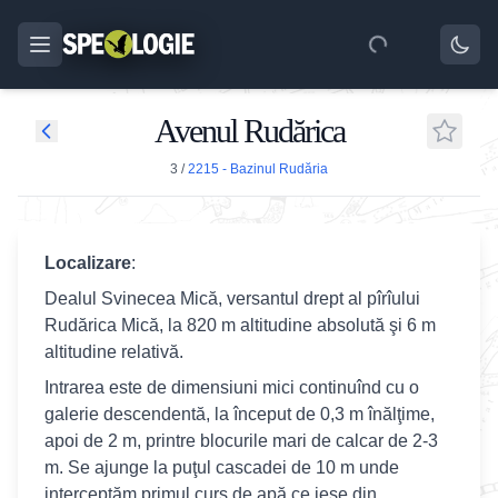
Avenul Rudărica
3
/
2215 - Bazinul Rudăria
Localizare
:
Dealul Svinecea Mică, versantul drept al pîrîului
Rudărica Mică, la 820 m altitudine absolută şi 6 m
altitudine relativă.
Intrarea este de dimensiuni mici continuînd cu o
galerie descendentă, la început de 0,3 m înălţime,
apoi de 2 m, printre blocurile mari de calcar de 2-3
m. Se ajunge la puţul cascadei de 10 m unde
interceptăm primul curs de apă ce iese din