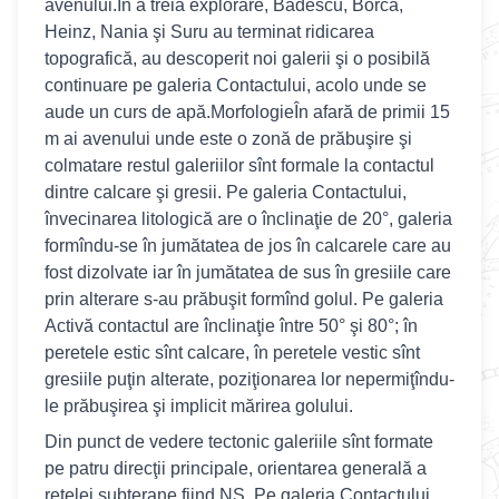
avenului.În a treia explorare, Bădescu, Borca,
Heinz, Nania şi Suru au terminat ridicarea
topografică, au descoperit noi galerii şi o posibilă
continuare pe galeria Contactului, acolo unde se
aude un curs de apă.MorfologieÎn afară de primii 15
m ai avenului unde este o zonă de prăbuşire şi
colmatare restul galeriilor sînt formale la contactul
dintre calcare şi gresii. Pe galeria Contactului,
învecinarea litologică are o înclinaţie de 20°, galeria
formîndu-se în jumătatea de jos în calcarele care au
fost dizolvate iar în jumătatea de sus în gresiile care
prin alterare s-au prăbuşit formînd golul. Pe galeria
Activă contactul are înclinaţie între 50° şi 80°; în
peretele estic sînt calcare, în peretele vestic sînt
gresiile puţin alterate, poziţionarea lor nepermiţîndu-
le prăbuşirea şi implicit mărirea golului.
Din punct de vedere tectonic galeriile sînt formate
pe patru direcţii principale, orientarea generală a
reţelei subterane fiind NS. Pe galeria Contactului