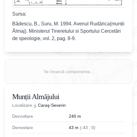
Sursa:
Bădescu, B., Suru, M. 1994. Avenul Rudărica(munții
Ălmaj). Ministerul Tineretului si Sportului Cercetări
de speologie, vol. 2, pag. 8-9.
Se încarcă componenta...
Munții Almăjului
Localizare:
j. Caraş-Severin
Dezvoltare
240
m
Denivelare
43
m
(
-
43
;
0
)