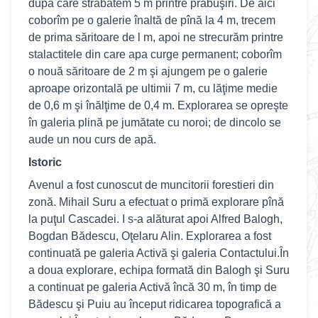
după care străbatem 5 m printre prăbuşiri. De aici
coborîm pe o galerie înaltă de pînă la 4 m, trecem
de prima săritoare de l m, apoi ne strecurăm printre
stalactitele din care apa curge permanent; coborîm
o nouă săritoare de 2 m şi ajungem pe o galerie
aproape orizontală pe ultimii 7 m, cu lăţime medie
de 0,6 m şi înălţime de 0,4 m. Explorarea se opreşte
în galeria plină pe jumătate cu noroi; de dincolo se
aude un nou curs de apă.
Istoric
Avenul a fost cunoscut de muncitorii forestieri din
zonă. Mihail Suru a efectuat o primă explorare pînă
la puţul Cascadei. I s-a alăturat apoi Alfred Balogh,
Bogdan Bădescu, Oţelaru Alin. Explorarea a fost
continuată pe galeria Activă şi galeria Contactului.În
a doua explorare, echipa formată din Balogh şi Suru
a continuat pe galeria Activă încă 30 m, în timp de
Bădescu şi Puiu au început ridicarea topografică a