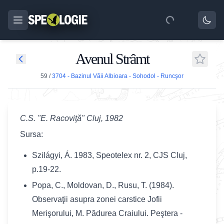
Avenul Strâmt
59
/
3704 - Bazinul Văii Albioara - Sohodol - Runcşor
C.S. "E. Racoviţă" Cluj, 1982
Sursa:
Szilágyi, Á. 1983, Speotelex nr. 2, CJS Cluj,
p.19-22.
Popa, C., Moldovan, D., Rusu, T. (1984).
Observaţii asupra zonei carstice Jofii
Merişorului, M. Pădurea Craiului. Peştera -