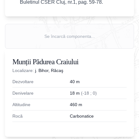
Buletinul CSER Cluj, nr.1, pag. 59-78.
Se încarcă componenta...
Munții Pădurea Craiului
Localizare:
j. Bihor, Răcaş
Dezvoltare
40
m
Denivelare
18
m
(
-
18
;
0
)
Altitudine
460
m
Rocă
Carbonatice