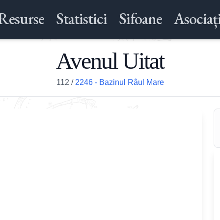
Resurse
Statistici
Sifoane
Asociați
Avenul Uitat
112
/
2246 - Bazinul Râul Mare