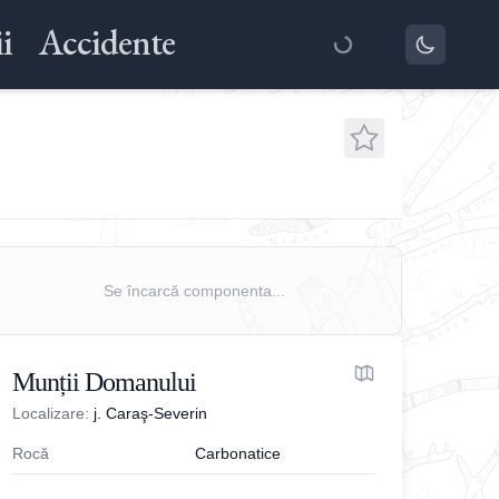
i
Accidente
Se încarcă componenta...
Munții Domanului
Localizare:
j. Caraş-Severin
Rocă
Carbonatice