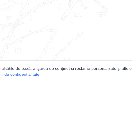
nalitățile de bază, afișarea de conținut și reclame personalizate și altele
i de confidențialitate
.
e
Comunitatea
Peşterilor din România
Lista Utilizatorilor