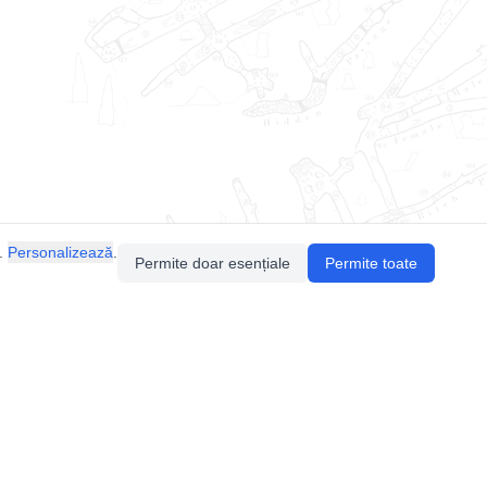
.
Personalizează
.
Permite doar esențiale
Permite toate
Pentru întrebări sau sugestii, contactează-ne
prin email (
contact@speologie.org
) sau intră
pe
slack
.