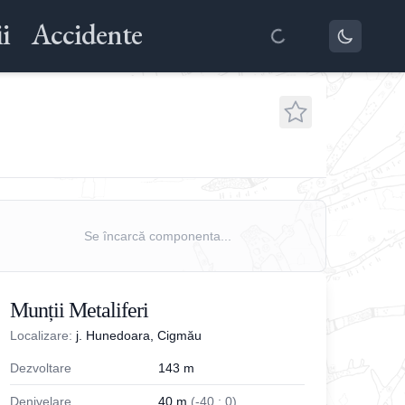
i
Accidente
Se încarcă componenta...
Munții Metaliferi
Localizare:
j. Hunedoara, Cigmău
Dezvoltare
143
m
Denivelare
40
m
(
-
40
;
0
)