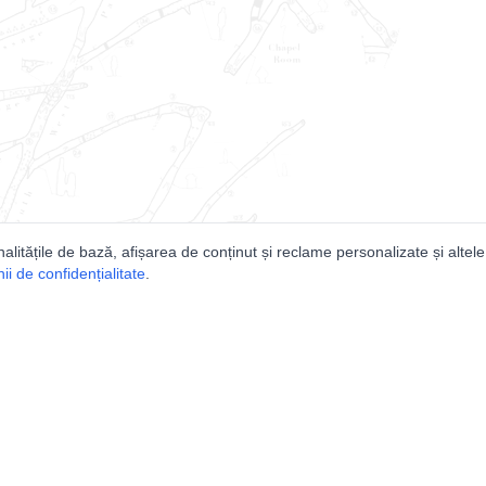
nalitățile de bază, afișarea de conținut și reclame personalizate și altele
i de confidențialitate
.
e
Comunitatea
Peşterilor din România
Lista Utilizatorilor