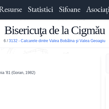
Resurse
Statistici
Sifoane
Asociați
Bisericuţa de la Cigmău
6
/
3132 - Calcarele dintre Valea Bobâlna şi Valea Geoagiu
nia '81 (Goran, 1982)