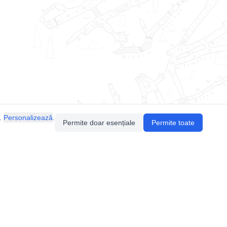
.
Personalizează
.
Permite doar esențiale
Permite toate
Pentru întrebări sau sugestii, contactează-ne
prin email (
contact@speologie.org
) sau intră
pe
slack
.