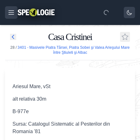
Casa Cristinei
28
/
3401 - Masivele Piatra Târsei, Piatra Sobei şi Valea Arieşului Mare
între Ştiuleti şi Albac
Ariesul Mare, vSt
alt relativa 30m
B-977e
Sursa: Catalogul Sistematic al Pesterilor din
Romania '81