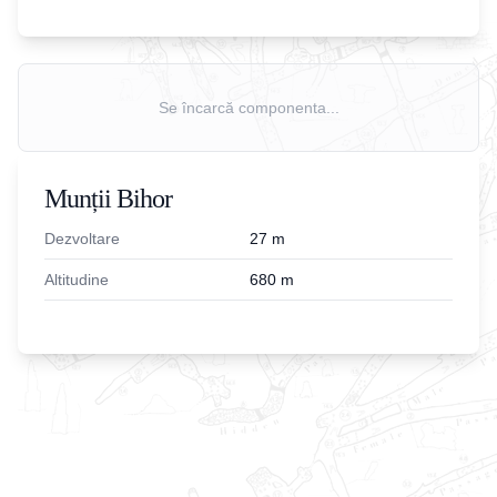
Se încarcă componenta...
Munții Bihor
Dezvoltare
27
m
Altitudine
680
m