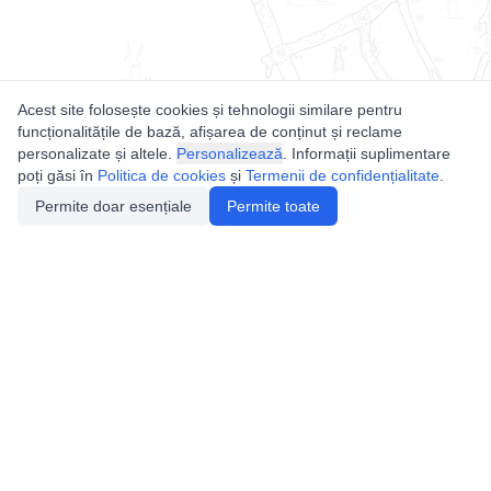
Acest site folosește cookies și tehnologii similare pentru
funcționalitățile de bază, afișarea de conținut și reclame
personalizate și altele.
Personalizează
. Informații suplimentare
poți găsi în
Politica de cookies
și
Termenii de confidențialitate
.
Permite doar esențiale
Permite toate
Utile
Legislatie
Autorizație de acces
Definiții și Explicații