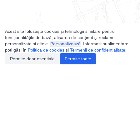
Acest site folosește cookies și tehnologii similare pentru
funcționalitățile de bază, afișarea de conținut și reclame
personalizate și altele.
Personalizează
. Informații suplimentare
poți găsi în
Politica de cookies
și
Termenii de confidențialitate
.
Permite doar esențiale
Permite toate
Utile
Legislatie
Autorizație de acces
Definiții și Explicații