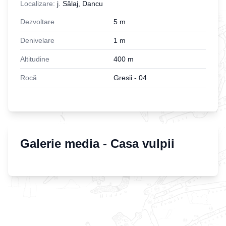
Localizare:
j. Sălaj, Dancu
Dezvoltare
5
m
Denivelare
1
m
Altitudine
400
m
Rocă
Gresii - 04
Galerie media -
Casa vulpii