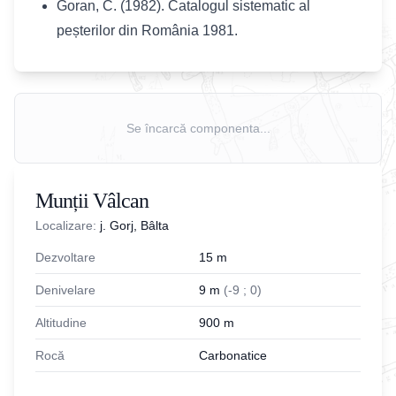
Goran, C. (1982). Catalogul sistematic al
peșterilor din România 1981.
Se încarcă componenta...
Munții Vâlcan
Localizare:
j. Gorj, Bâlta
Dezvoltare
15
m
Denivelare
9
m
(
-
9
;
0
)
Altitudine
900
m
Rocă
Carbonatice