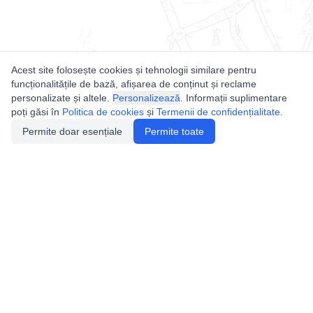
Acest site folosește cookies și tehnologii similare pentru
funcționalitățile de bază, afișarea de conținut și reclame
personalizate și altele.
Personalizează
. Informații suplimentare
poți găsi în
Politica de cookies
și
Termenii de confidențialitate
.
Permite doar esențiale
Permite toate
Utile
Legislatie
Autorizație de acces
Definiții și Explicații