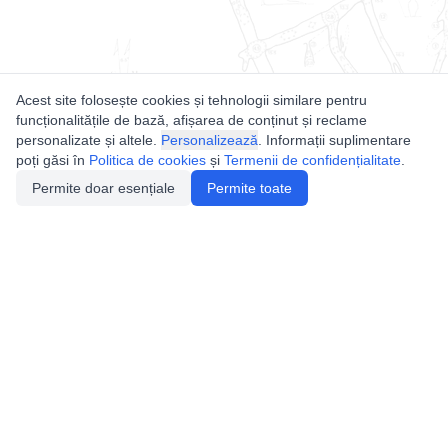
Acest site folosește cookies și tehnologii similare pentru
funcționalitățile de bază, afișarea de conținut și reclame
personalizate și altele.
Personalizează
. Informații suplimentare
poți găsi în
Politica de cookies
și
Termenii de confidențialitate
.
Permite doar esențiale
Permite toate
Utile
Legislatie
Autorizație de acces
Definiții și Explicații