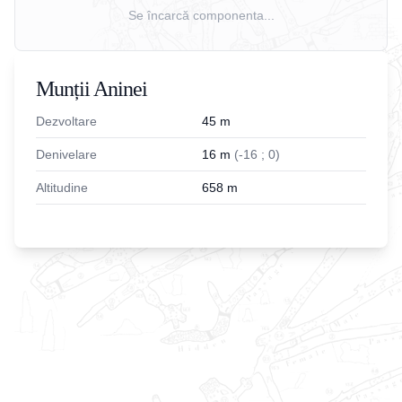
Se încarcă componenta...
Munții Aninei
Dezvoltare
45
m
Denivelare
16
m
(
-
16
;
0
)
Altitudine
658
m