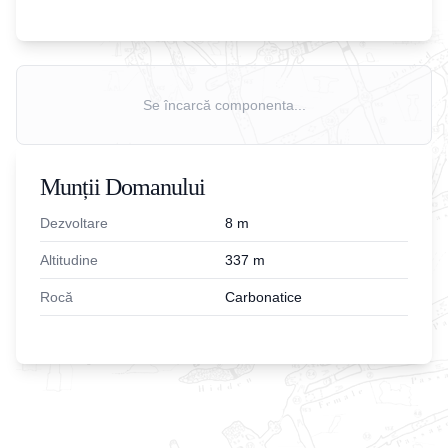
Se încarcă componenta...
Munții Domanului
Dezvoltare
8
m
Altitudine
337
m
Rocă
Carbonatice