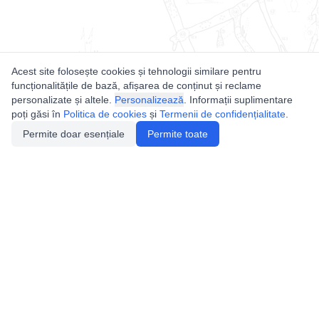
Acest site folosește cookies și tehnologii similare pentru
funcționalitățile de bază, afișarea de conținut și reclame
personalizate și altele.
Personalizează
. Informații suplimentare
poți găsi în
Politica de cookies
și
Termenii de confidențialitate
.
Permite doar esențiale
Permite toate
Utile
Legislatie
Autorizație de acces
Definiții și Explicații