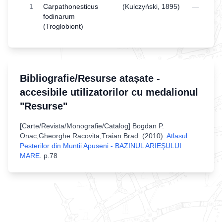
1
Carpathonesticus
(Kulczyński, 1895)
—
fodinarum
(Troglobiont)
Bibliografie/Resurse atașate -
accesibile utilizatorilor cu medalionul
"Resurse"
[
Carte/Revista/Monografie/Catalog
]
Bogdan P.
Onac,Gheorghe Racovita,Traian Brad
. (
2010
).
Atlasul
Pesterilor din Muntii Apuseni - BAZINUL ARIEŞULUI
MARE
.
p.78