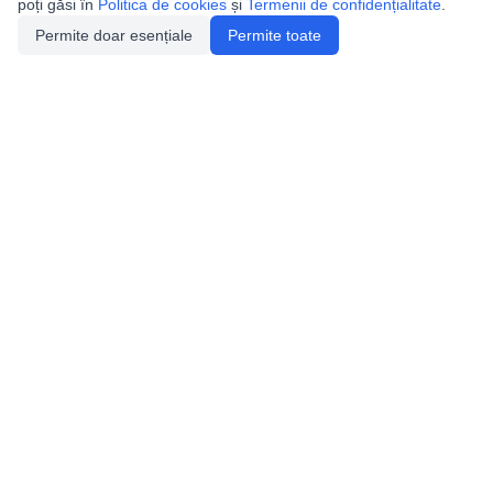
poți găsi în
Politica de cookies
și
Termenii de confidențialitate
.
Permite doar esențiale
Permite toate
Utile
Legislatie
Autorizație de acces
Definiții și Explicații
Calendar/Evenimente
Verificare date pesteri
Speologie
Distributia Peşterilor din România