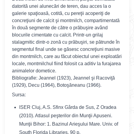
datorită unei alunecări de teren, dau acces la o
galerie spaţioasă, cotită, cu pereţii acoperiţi de
concreţiuni de calcit şi montmilch, compartimentată
în două segmente de către o prăbuşire având
blocurile cimentate cu calcit. Printr-un grilaj
stalagmitic dintr-o zonă cu prăbuşiri, se pătrunde în
segmentul final unde se găsesc concreţiuni masive
din montmilch, care au făcut obiectul unei exploatări
locale, montmilchul fiind folosit ca aditiv la furajarea
animalelor dometice.
Bibliografie: Jeannel (1923), Jeannel şi Racoviţă
(1929), Decu (1964), Botoşăneanu (1966).
Sursa:
ISER Cluj, A.S. Sfinx Gârda de Sus, Z Oradea
(2010). Atlasul peşterilor din Munţii Apuseni.
Munţii Bihor: 1. Bazinul Arieşului Mare. Univ. of
South Florida Libraries, 90 p.