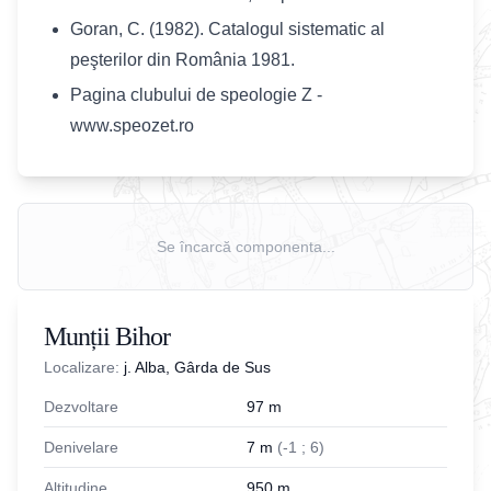
Goran, C. (1982). Catalogul sistematic al
peşterilor din România 1981.
Pagina clubului de speologie Z -
www.speozet.ro
Se încarcă componenta...
Munții Bihor
Localizare:
j. Alba, Gârda de Sus
Dezvoltare
97
m
Denivelare
7
m
(
-
1
;
6
)
Altitudine
950
m