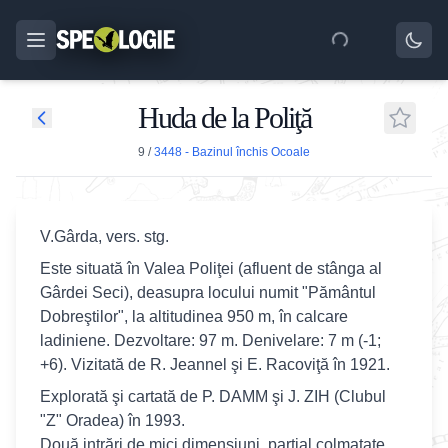
Huda de la Poliţă
9
/
3448 - Bazinul închis Ocoale
V.Gârda, vers. stg.
Este situată în Valea Poliţei (afluent de stânga al
Gârdei Seci), deasupra locului numit "Pământul
Dobreştilor", la altitudinea 950 m, în calcare
ladiniene. Dezvoltare: 97 m. Denivelare: 7 m (-1;
+6). Vizitată de R. Jeannel şi E. Racoviţă în 1921.
Explorată şi cartată de P. DAMM şi J. ZIH (Clubul
"Z" Oradea) în 1993.
Două intrări de mici dimensiuni, parţial colmatate