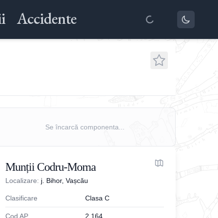
i
Accidente
Se încarcă componenta...
Munții Codru-Moma
Localizare:
j. Bihor, Vașcău
Clasificare
Clasa C
Cod AP
2.164