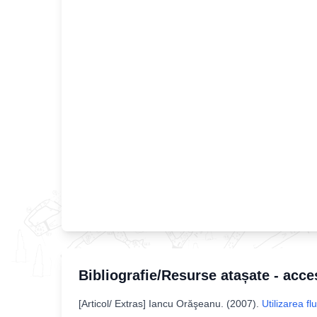
Bibliografie/Resurse atașate - acce
[
Articol/ Extras
]
Iancu Orăşeanu
. (
2007
).
Utilizarea f