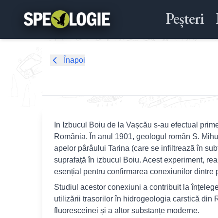
Peșteri
Înapoi
In Izbucul Boiu de la Vașcău s-au efectual prim
România. În anul 1901, geologul român S. Mihuț
apelor pârâului Tarina (care se infiltrează în su
suprafață în izbucul Boiu. Acest experiment, rea
esențial pentru confirmarea conexiunilor dintre 
Studiul acestor conexiuni a contribuit la înțeleg
utilizării trasorilor în hidrogeologia carstică di
fluoresceinei și a altor substanțe moderne.