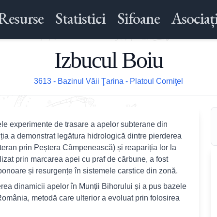
Resurse
Statistici
Sifoane
Asociați
Izbucul Boiu
3613 - Bazinul Văii Ţarina - Platoul Corniţel
ele experimente de trasare a apelor subterane din
ia a demonstrat legătura hidrologică dintre pierderea
bteran prin Peștera Câmpenească) și reapariția lor la
lizat prin marcarea apei cu praf de cărbune, a fost
ponoare și resurgențe în sistemele carstice din zonă.
erea dinamicii apelor în Munții Bihorului și a pus bazele
n România, metodă care ulterior a evoluat prin folosirea