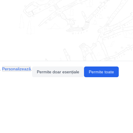
.
Personalizează
.
Permite doar esențiale
Permite toate
Pentru întrebări sau sugestii, contactează-ne
prin email (
contact@speologie.org
) sau intră
pe
slack
.