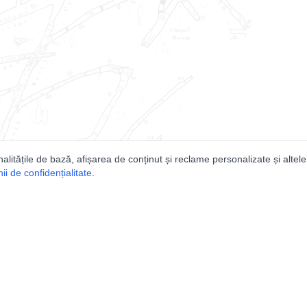
nalitățile de bază, afișarea de conținut și reclame personalizate și altele
i de confidențialitate
.
e
Comunitatea
Peşterilor din România
Lista Utilizatorilor