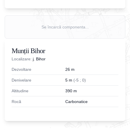
Se încarcă componenta...
Munții Bihor
Localizare:
j. Bihor
Dezvoltare
26
m
Denivelare
5
m
(
-
5
;
0
)
Altitudine
390
m
Rocă
Carbonatice