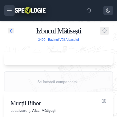
Izbucul Mătiseşti
3400 - Bazinul Văii Albacului
Se încarcă componenta...
Munții Bihor
Localizare:
j. Alba, Mătișești