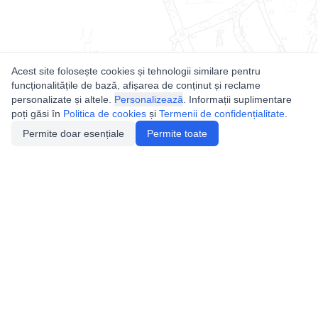
Acest site folosește cookies și tehnologii similare pentru
funcționalitățile de bază, afișarea de conținut și reclame
personalizate și altele.
Personalizează
. Informații suplimentare
poți găsi în
Politica de cookies
și
Termenii de confidențialitate
.
Permite doar esențiale
Permite toate
Utile
Legislatie
Autorizație de acces
Definiții și Explicații