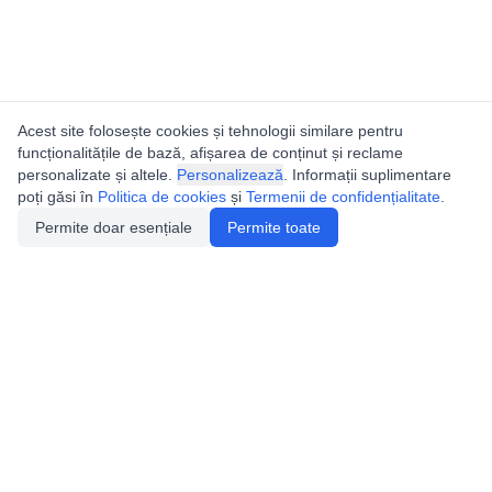
Acest site folosește cookies și tehnologii similare pentru
funcționalitățile de bază, afișarea de conținut și reclame
personalizate și altele.
Personalizează
. Informații suplimentare
poți găsi în
Politica de cookies
și
Termenii de confidențialitate
.
Permite doar esențiale
Permite toate
Utile
Legislatie
Autorizație de acces