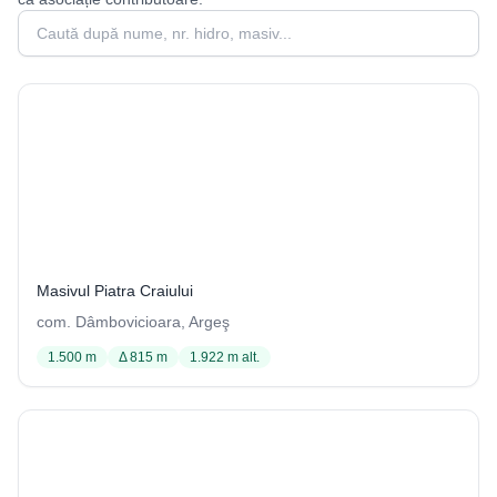
Caută peșteri
Avenul de sub Vârful Grind
203 / 1262
Masivul Piatra Craiului
com. Dâmbovicioara, Argeş
1.500 m
Δ 815 m
1.922 m alt.