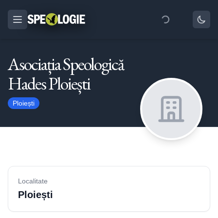
Asociația Speologică
Hades Ploiești
Ploiești
Localitate
Ploiești