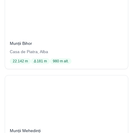
Peştera din Pârâul Hodobanei
44 / 3406
Munții Bihor
Casa de Piatra, Alba
22.142 m
Δ 181 m
980 m alt.
Peştera în L
81 / 2147
Munții Mehedinți