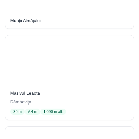
20 / 2214
Munții Almăjului
Peștera din Mt. Lespezi (Peștera Urșilor din Valea Rătei)
13 / 1252
Masivul Leaota
Dâmboviţa
39 m
Δ 4 m
1.090 m alt.