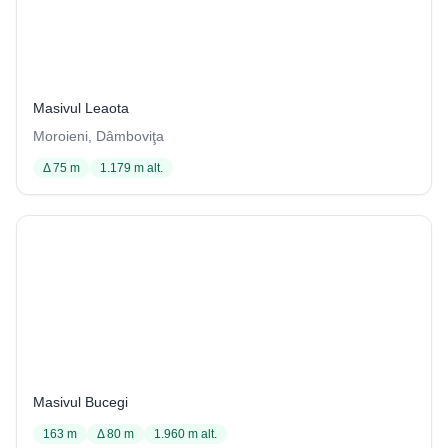
Avenul Laura de sub Vârful Piatra
21 / 1252
Masivul Leaota
Moroieni, Dâmboviţa
Δ 75 m
1.179 m alt.
Avenul Mare de la Colții Țapului
1241
Masivul Bucegi
163 m
Δ 80 m
1.960 m alt.