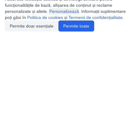
funcționalitățile de bază, afișarea de conținut și reclame
personalizate și altele.
Personalizează
. Informații suplimentare
poți găsi în
Politica de cookies
și
Termenii de confidențialitate
.
Permite doar esențiale
Permite toate
Utile
Legislatie
Autorizație de acces
Definiții și Explicații
Calendar/Evenimente
Verificare date pesteri