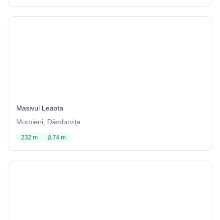
Avenul Mare de la Tunelul Brăteiului
3 / 1251
Masivul Leaota
Moroieni, Dâmboviţa
232 m
Δ 74 m
Peştera "La Pişătoare"