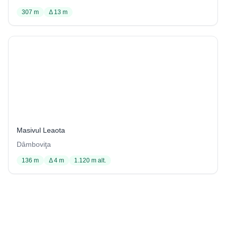
307 m
Δ 13 m
Peștera Onicăi
2 / 1252
Masivul Leaota
Dâmboviţa
136 m
Δ 4 m
1.120 m alt.