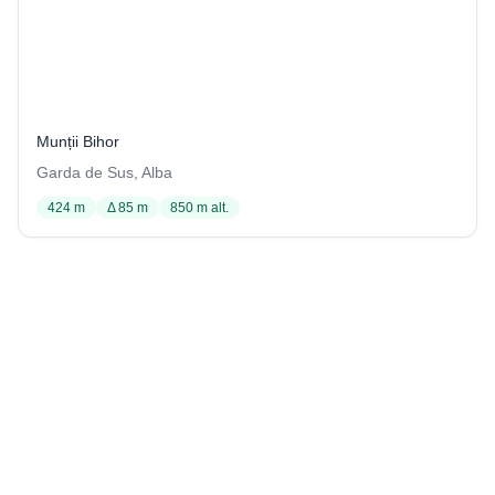
Izbucul de la Tăuz
69 / 3406
Munții Bihor
Garda de Sus, Alba
424 m
Δ 85 m
850 m alt.