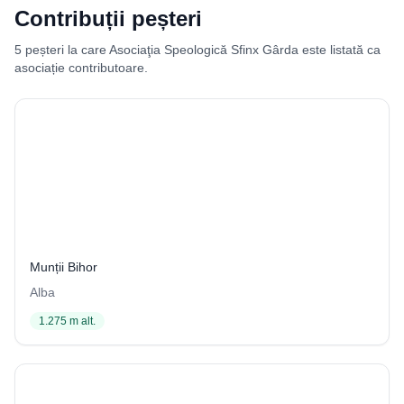
Contribuții peșteri
5 peșteri la care Asociaţia Speologică Sfinx Gârda este listată ca
asociație contributoare.
Avenul de după Beleș I
? / 3403
Munții Bihor
Alba
1.275 m alt.