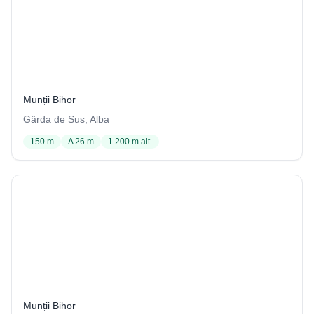
Avenul de după Beleş II
5 / 3403
Munții Bihor
Gârda de Sus, Alba
150 m
Δ 26 m
1.200 m alt.
Corobana Mândruţului
53 / 3402
Munții Bihor