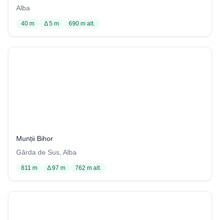
Alba
40 m
Δ 5 m
690 m alt.
Izbucul Cotețul Dobreștilor
47 / 3407
Munții Bihor
Gârda de Sus, Alba
811 m
Δ 97 m
762 m alt.