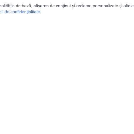
nalitățile de bază, afișarea de conținut și reclame personalizate și altele
i de confidențialitate
.
e
Comunitatea
Peşterilor din România
Lista Utilizatorilor
rografice
Suport
tice
ISER
|
FRS
gului