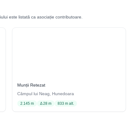
ului este listată ca asociație contributoare.
Peștera din Piatra Topliței (Peștera de la Izvorul
Topliței)
1 / 2107
Munții Retezat
Câmpul lui Neag, Hunedoara
2.145 m
Δ 28 m
833 m alt.