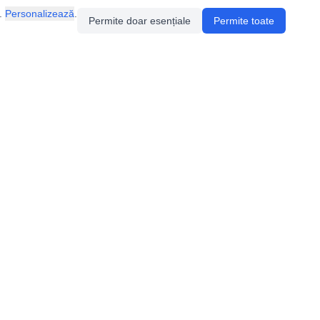
.
Personalizează
.
Permite doar esențiale
Permite toate
Pentru întrebări sau sugestii, contactează-ne
prin email (
contact@speologie.org
) sau intră
pe
slack
.
Politica de confidentialitate
Politica de cookie-uri
Setări cookie-uri
Termeni de folosire a platformei