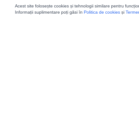
Acest site folosește cookies și tehnologii similare pentru funcțio
Informații suplimentare poți găsi în
Politica de cookies
și
Termeni
Utile
Speologi
Legislatie
Distributia 
Autorizație de acces
Bazinele Hid
Definiții și Explicații
Peşteri Turis
Calendar/Evenimente
Carta speolo
Verificare date pesteri