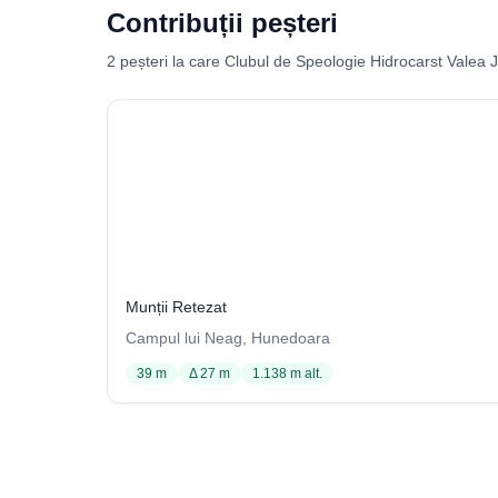
Contribuții peșteri
2 peșteri la care Clubul de Speologie Hidrocarst Valea Ji
Peștera Clopotnița
148 / 2105
Munții Retezat
Campul lui Neag, Hunedoara
39 m
Δ 27 m
1.138 m alt.