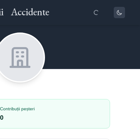
i
Accidente
Contribuții peșteri
0