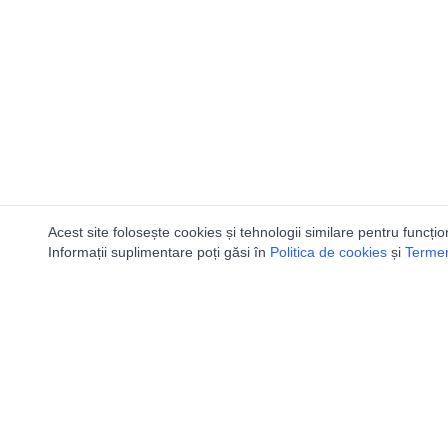
Acest site folosește cookies și tehnologii similare pentru funcțio
Informații suplimentare poți găsi în
Politica de cookies
și
Termeni
Utile
Speologi
Legislatie
Distributia 