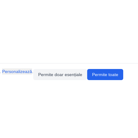
.
Personalizează
.
Permite doar esențiale
Permite toate
Pentru întrebări sau sugestii, contactează-ne
prin email (
contact@speologie.org
) sau intră
pe
slack
.