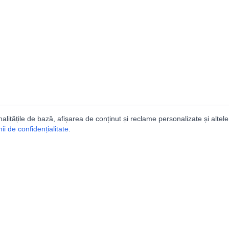
nalitățile de bază, afișarea de conținut și reclame personalizate și altele
i de confidențialitate
.
e
Comunitatea
Peşterilor din România
Lista Utilizatorilor